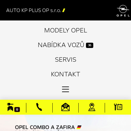

AUTO KP PLUS OP s.r.o.

MODELY OPEL
NABÍDKA VOZŮ
36
SERVIS
KONTAKT
0