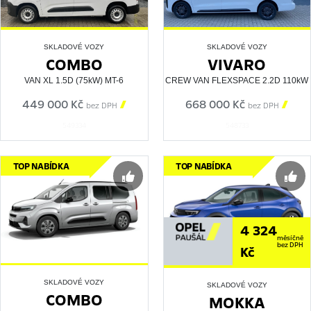
SKLADOVÉ VOZY
SKLADOVÉ VOZY
COMBO
VIVARO
VAN XL 1.5D (75kW) MT-6
CREW VAN FLEXSPACE 2.2D 110kW
449 000 Kč

668 000 Kč

bez DPH
bez DPH
549334
548733
TOP NABÍDKA
TOP NABÍDKA
4 324
měsíčně
bez DPH
Kč
SKLADOVÉ VOZY
SKLADOVÉ VOZY
COMBO
MOKKA