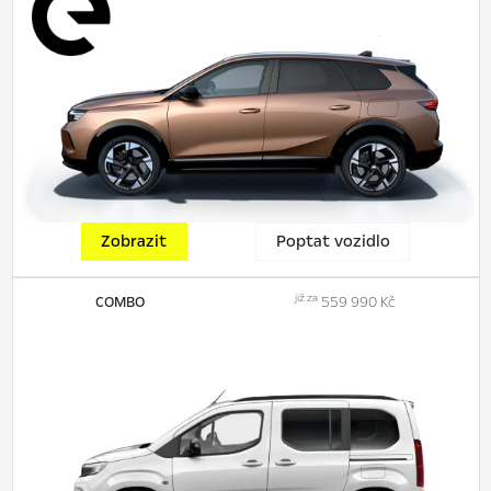
Zobrazit
Poptat vozidlo
již za
COMBO
559 990 Kč