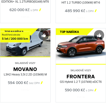
EDITION+ XL 1.2TURBO(81kW) MT6
HIT 1.2 TURBO (100kW) MT-6
620 000 Kč

485 990 Kč

s DPH
s DPH
544536
564757
TOP NABÍDKA
TOP NABÍDKA
Rozšířená záruka
5 let / 200 000 km
SKLADOVÉ VOZY
MOVANO
SKLADOVÉ VOZY
FRONTERA
L3H2 Heavy 3,5t 2.2D (103kW) M
GS Hybrid 1.2 T (107kW) eDCT6
594 000 Kč

bez DPH
590 000 Kč

547942
s DPH
558138