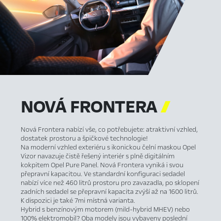
NOVÁ
FRONTERA

Nová Frontera nabízí vše, co potřebujete: atraktivní vzhled,
dostatek prostoru a špičkové technologie!
Na moderní vzhled exteriéru s ikonickou čelní maskou Opel
Vizor navazuje čistě řešený interiér s plně digitálním
kokpitem Opel Pure Panel. Nová Frontera vyniká i svou
přepravní kapacitou. Ve standardní konfiguraci sedadel
nabízí více než 460 litrů prostoru pro zavazadla, po sklopení
zadních sedadel se přepravní kapacita zvýší až na 1600 litrů.
K dispozici je také 7mi místná varianta.
Hybrid s benzínovým motorem (mild-hybrid MHEV) nebo
100% elektromobil? Oba modely jsou vybaveny poslední