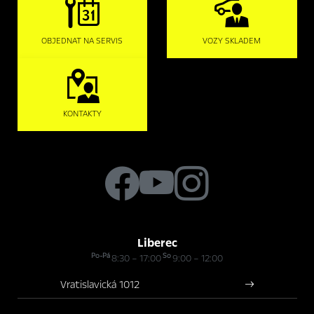
OBJEDNAT NA SERVIS
VOZY SKLADEM
KONTAKTY
Liberec
Po-Pá
So
8:30 – 17:00
9:00 – 12:00
Vratislavická 1012