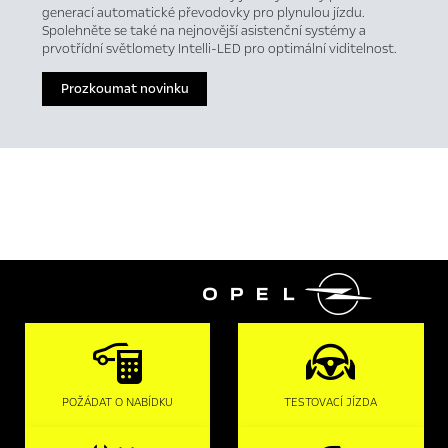
generací automatické převodovky pro plynulou jízdu.
Spolehněte se také na nejnovější asistenční systémy a
prvotřídní světlomety Intelli-LED pro optimální viditelnost.
Prozkoumat novinku

POŽÁDAT O NABÍDKU
TESTOVACÍ JÍZDA