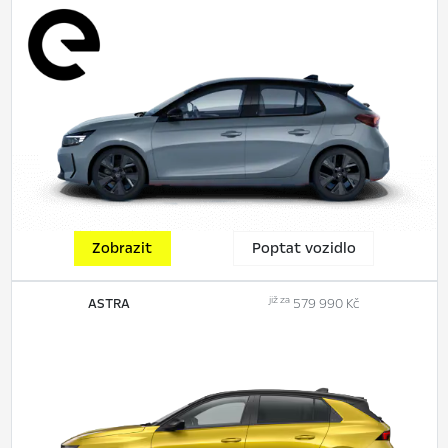
Zobrazit
Poptat vozidlo
již za
ASTRA
579 990 Kč