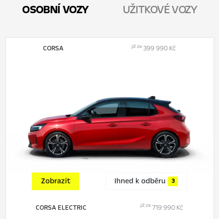
OSOBNÍ VOZY
UŽITKOVÉ VOZY
již za
CORSA
399 990 Kč
Zobrazit
Ihned k odběru
3
již za
CORSA ELECTRIC
719 990 Kč