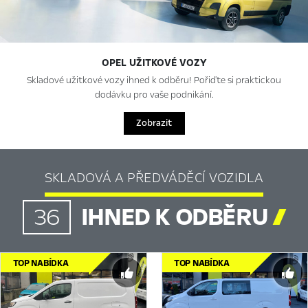
OPEL UŽITKOVÉ VOZY
Skladové užitkové vozy ihned k odběru! Pořiďte si praktickou
dodávku pro vaše podnikání.
Zobrazit
SKLADOVÁ A PŘEDVÁDĚCÍ VOZIDLA
IHNED K ODBĚRU

36
TOP NABÍDKA
TOP NABÍDKA