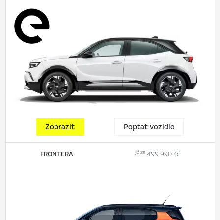
Zobrazit
Poptat vozidlo
již za
FRONTERA
499 990 Kč