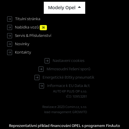
Modely Opel
Titulní stránka
Nabídka vozů
36
Servis & Příslušenství
Novinky
Kontakty
Nastavení cookies
Mimosoudní řešení sporů
Energetické štítky pneumatik
Informace k EU Data Act
AUTO KP PLUS OP s.r.o.
IČO: 10953281
Realizace 2023
Comin.cz, s.r.o.
lead management GROWITO
Reprezentativní příklad financování OPEL s programem FinAuto