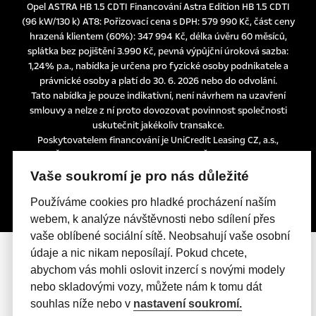
Opel ASTRA HB 1.5 CDTI Financování Astra Edition HB 1.5 CDTI
(96 kW/130 k) AT8: Pořizovací cena s DPH: 579 990 Kč, část ceny
hrazená klientem (60%): 347 994 Kč, délka úvěru 60 měsíců,
splátka bez pojištění 3.990 Kč, pevná výpůjční úroková sazba:
1,24% p.a., nabídka je určena pro fyzické osoby podnikatele a
právnické osoby a platí do 30. 6. 2026 nebo do odvolání.
Tato nabídka je pouze indikativní, není návrhem na uzavření
smlouvy a nelze z ní proto dovozovat povinnost společnosti
uskutečnit jakékoliv transakce.
Poskytovatelem financování je UniCredit Leasing CZ, a.s.,
Želetavská 1525/1, 140 10 Praha 4, IČO: 15886492
Vaše soukromí je pro nás důležité
Používáme cookies pro hladké procházení naším
webem, k analýze návštěvnosti nebo sdílení přes
vaše oblíbené sociální sítě. Neobsahují vaše osobní
údaje a nic nikam neposílají. Pokud chcete,
abychom vás mohli oslovit inzercí s novými modely
nebo skladovými vozy, můžete nám k tomu dát
souhlas níže nebo v
nastavení soukromí.