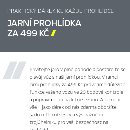
PRAKTICKÝ DÁREK KE KAŽDÉ PROHLÍDCE
JARNÍ PROHLÍDKA
ZA 499 KČ

Přivítejte jaro v plné pohodě a postarejte se
o svůj vůz s naší jarní prohlídkou. V rámci
jarní prohlídky za 499 Kč prověříme důležité
funkce vašeho vozu ve 20 bodové kontrole
a připravíme ho na letní sezónu. A to není
vše – jako dárek od nás zdarma obdržíte
sadu reflexní vesty a výstražného
trojúhelníku pro vaši bezpečnost na
cestách!