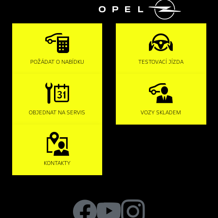

POŽÁDAT O NABÍDKU
TESTOVACÍ JÍZDA
OBJEDNAT NA SERVIS
VOZY SKLADEM
KONTAKTY