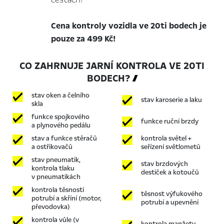
Cena kontroly vozidla ve 20ti bodech je
pouze za 499 Kč!
CO ZAHRNUJE JARNÍ KONTROLA VE 20TI
BODECH?

stav oken a čelního
stav karoserie a laku
skla
funkce spojkového
funkce ruční brzdy
a plynového pedálu
stav a funkce stěračů
kontrola světel +
a ostřikovačů
seřízení světlometů
stav pneumatik,
stav brzdových
kontrola tlaku
destiček a kotoučů
v pneumatikách
kontrola těsnosti
těsnost výfukového
potrubí a skříní (motor,
potrubí a upevnění
převodovka)
kontrola vůle (v