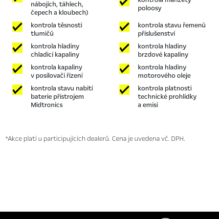
kontrola manžety
nábojích, táhlech,
poloosy
čepech a kloubech)
kontrola těsnosti
kontrola stavu řemenů
tlumičů
příslušenství
kontrola hladiny
kontrola hladiny
chladicí kapaliny
brzdové kapaliny
kontrola kapaliny
kontrola hladiny
v posilovači řízení
motorového oleje
kontrola stavu nabití
kontrola platnosti
baterie přístrojem
technické prohlídky
Midtronics
a emisí
*Akce platí u participujících dealerů. Cena je uvedena vč. DPH.