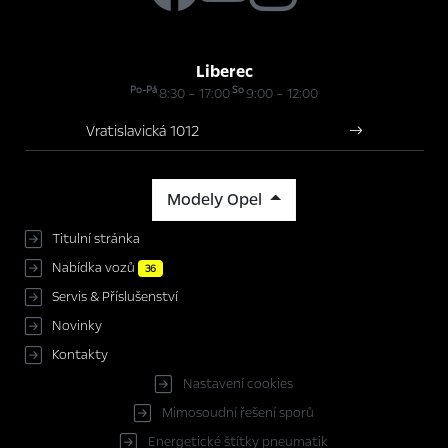
Liberec
Po-Pá
So
8:30 – 17:00
9:00 – 12:00
Vratislavická 1012
Modely Opel
Titulní stránka
Nabídka vozů
36
Servis & Příslušenství
Novinky
Kontakty
Nastavení cookies
Mimosoudní řešení sporů
Energetické štítky pneumatik