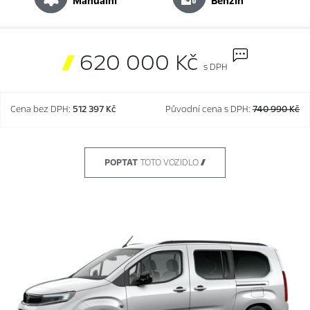
manuální
benzín

620 000 Kč
s DPH
Cena bez DPH:
512 397 Kč
Původní cena s DPH:
740 990 Kč
POPTAT
TOTO VOZIDLO 