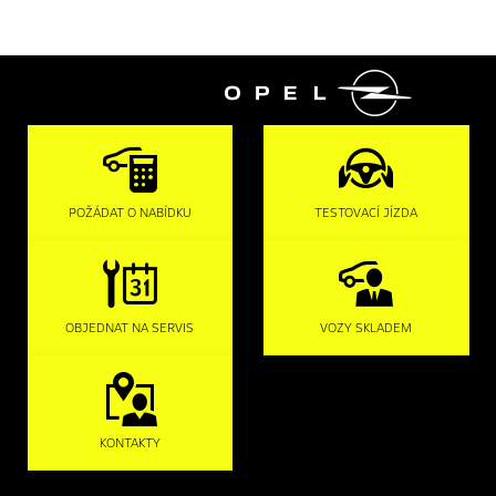

POŽÁDAT O NABÍDKU
TESTOVACÍ JÍZDA
OBJEDNAT NA SERVIS
VOZY SKLADEM
KONTAKTY