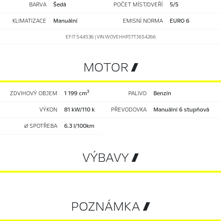
BARVA
Šedá
POČET MÍST/DVEŘÍ
5/5
KLIMATIZACE
manuální
EMISNÍ NORMA
EURO 6
EFIT:544536 | VIN:W0VEHHPJ7TJ654266
MOTOR 
3
ZDVIHOVÝ OBJEM
1 199 cm
PALIVO
benzín
VÝKON
81 kW/110 k
PŘEVODOVKA
manuální 6 stupňová
Ø SPOTŘEBA
6.3 l/100km
VÝBAVY 
POZNÁMKA 