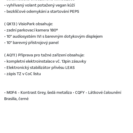
• vyhřívaný volant potažený vegan kůží
• bezklíčové odemykání a startování PEPS
( QK13 ) VisioPark obsahuje:
• zadní parkovací kamera 180°
• 10" audiosystém IVI s barevným dotykovým displejem
• 10" barevný přístrojový panel
( AQ11 ) Příprava pro tažné zařízení obsahuje:
• kompletní elektroinstalace vč. 13pin zásuvky
• Elektronický stabilizátor přívěsu LEAS
• zápis TZ v CoC listu
• M0F4 - Kontrast Grey, šedá metalíza • CQFY - Látkové čalounění