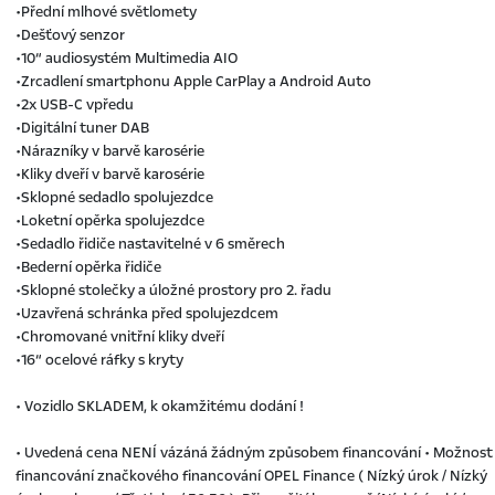
•Přední mlhové světlomety
•Dešťový senzor
•10“ audiosystém Multimedia AIO
•Zrcadlení smartphonu Apple CarPlay a Android Auto
•2x USB-C vpředu
•Digitální tuner DAB
•Nárazníky v barvě karosérie
•Kliky dveří v barvě karosérie
•Sklopné sedadlo spolujezdce
•Loketní opěrka spolujezdce
•Sedadlo řidiče nastavitelné v 6 směrech
•Bederní opěrka řidiče
•Sklopné stolečky a úložné prostory pro 2. řadu
•Uzavřená schránka před spolujezdcem
•Chromované vnitřní kliky dveří
•16“ ocelové ráfky s kryty
• Vozidlo SKLADEM, k okamžitému dodání !
• Uvedená cena NENÍ vázáná žádným způsobem financování • Možnost
financování značkového financování OPEL Finance ( Nízký úrok / Nízký