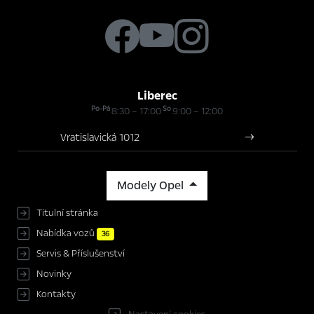
Liberec
Po-Pá
So
8:30 – 17:00
9:00 – 12:00
Vratislavická 1012
Modely Opel
Titulní stránka
Nabídka vozů
36
Servis & Příslušenství
Novinky
Kontakty