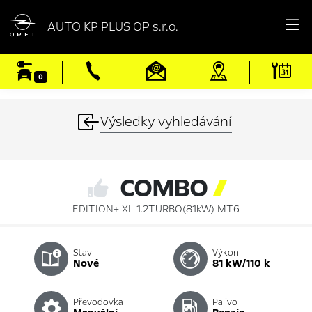

AUTO KP PLUS OP s.r.o.
0
Výsledky vyhledávání
COMBO

EDITION+ XL 1.2TURBO(81kW) MT6
Stav
Výkon
nové
81 kW/110 k
Převodovka
Palivo