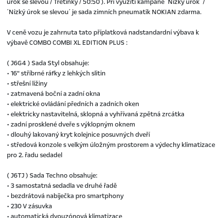
úrok se slevou / Třetinky / 50:50 ). Při využití kampaně ´Nízký úrok´ /
´Nízký úrok se slevou´ je sada zimních pneumatik NOKIAN zdarma.
V ceně vozu je zahrnuta tato příplatková nadstandardní výbava k
výbavě COMBO COMBI XL EDITION PLUS :
( J6G4 ) Sada Styl obsahuje:
• 16" stříbrné ráfky z lehkých slitin
• střešní ližiny
• zatmavená boční a zadní okna
• elektrické ovládání předních a zadních oken
• elektricky nastavitelná, sklopná a vyhřívaná zpětná zrcátka
• zadní prosklené dveře s výklopným oknem
• dlouhý lakovaný kryt kolejnice posuvných dveří
• středová konzole s velkým úložným prostorem a výdechy klimatizace
pro 2. řadu sedadel
( J6TJ ) Sada Techno obsahuje:
• 3 samostatná sedadla ve druhé řadě
• bezdrátová nabíječka pro smartphony
• 230 V zásuvka
• automatická dvouzónová klimatizace