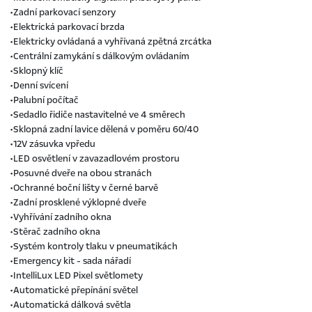
•Zadní parkovací senzory
•Elektrická parkovací brzda
•Elektricky ovládaná a vyhřívaná zpětná zrcátka
•Centrální zamykání s dálkovým ovládaním
•Sklopný klíč
•Denní svícení
•Palubní počítač
•Sedadlo řidiče nastavitelné ve 4 směrech
•Sklopná zadní lavice dělená v poměru 60/40
•12V zásuvka vpředu
•LED osvětlení v zavazadlovém prostoru
•Posuvné dveře na obou stranách
•Ochranné boční lišty v černé barvě
•Zadní prosklené výklopné dveře
•Vyhřívání zadního okna
•Stěrač zadního okna
•Systém kontroly tlaku v pneumatikách
•Emergency kit - sada nářadí
•IntelliLux LED Pixel světlomety
•Automatické přepínání světel
•Automatická dálková světla