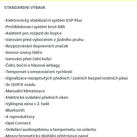
STANDARDNÍ VÝBAVA
•Elektronický stabilizační systém ESP Plus
•Protiblokovací systém brzd ABS
•Asistent pro rozjezd do kopce
•Varování před vybočením z jízdního pruhu
•Rozpoznávání dopravních značek
•Senzor únavy řidiče
•Varování před čelní kolizí
•Čelní, boční a hlavové airbagy
•Tempomat s omezovačem rychlosti
•Signalizace nezapnutých předních i zadních bezpečnostních pásů
•3x ISOFIX vzadu
•Manuální klimatizace
•Elektrické ovládání předních oken
•Výklopná okna v 2. řadě
•Bluetooth
•4 reproduktory
•Opel Connect
•Ovládání audiosystému a tempomatu na volantu
•Monochromatický digitální přístrojový panel