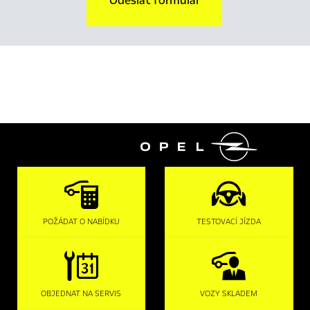
Odeslat formulář

POŽÁDAT O NABÍDKU
TESTOVACÍ JÍZDA
OBJEDNAT NA SERVIS
VOZY SKLADEM