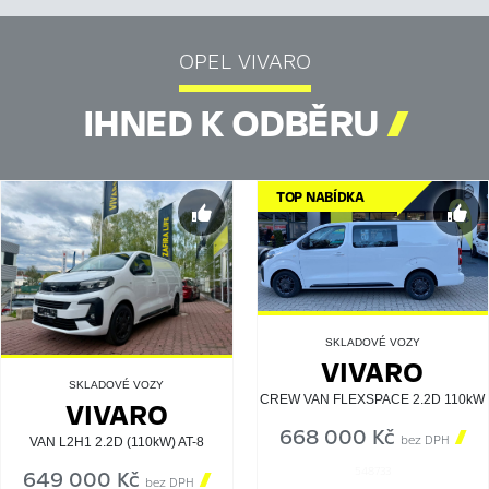
OPEL VIVARO
IHNED K ODBĚRU

TOP NABÍDKA
SKLADOVÉ VOZY
VIVARO
SKLADOVÉ VOZY
CREW VAN FLEXSPACE 2.2D 110kW
VIVARO
668 000 Kč

bez DPH
VAN L2H1 2.2D (110kW) AT-8
548733
649 000 Kč

bez DPH