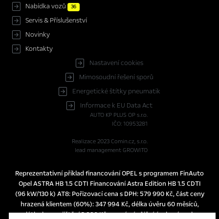
Nabídka vozů
36
Servis & Příslušenství
Novinky
Kontakty
Nastavení cookies
Mimosoudní řešení sporů
Energetické štítky pneumatik
Informace k EU Data Act
AUTO KP PLUS OP s.r.o.
IČO: 10953281
Realizace 2023
Comin.cz, s.r.o.
lead management GROWITO
Reprezentativní příklad financování OPEL s programem FinAuto
Opel ASTRA HB 1.5 CDTI Financování Astra Edition HB 1.5 CDTI
(96 kW/130 k) AT8: Pořizovací cena s DPH: 579 990 Kč, část ceny
hrazená klientem (60%): 347 994 Kč, délka úvěru 60 měsíců,
splátka bez pojištění 3.990 Kč, pevná výpůjční úroková sazba: