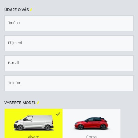
ÚDAJE O VÁS

Jméno
Příjmení
E-mail
Telefon
VYBERTE MODEL

Vivaro
Corsa