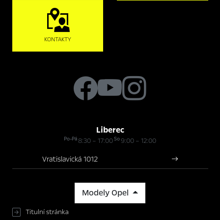
KONTAKTY
Liberec
Po-Pá
So
8:30 – 17:00
9:00 – 12:00
Vratislavická 1012
Modely Opel
Titulní stránka