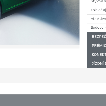
Stylová 
Kola děla
Atraktivn
Budoucno
BEZPEČ
PRÉMIO
KONEKT
JÍZDNÍ