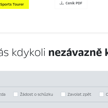
Ceník PDF
 Sports Tourer
ás kdykoli
nezávazně 
ízda
Žádost o schůzku
Zavolat zpět
O