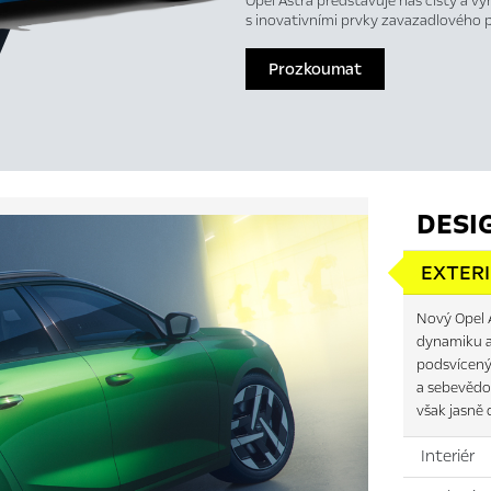
Opel Astra představuje náš čistý a vý
s inovativními prvky zavazadlového
Prozkoumat
DESI
EXTER
Nový Opel A
dynamiku a
podsvíceným
a sebevědo
však jasně 
Interiér