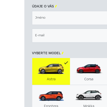
ÚDAJE O VÁS

Jméno
E-mail
VYBERTE MODEL

Astra
Corsa
Frontera
Mokka