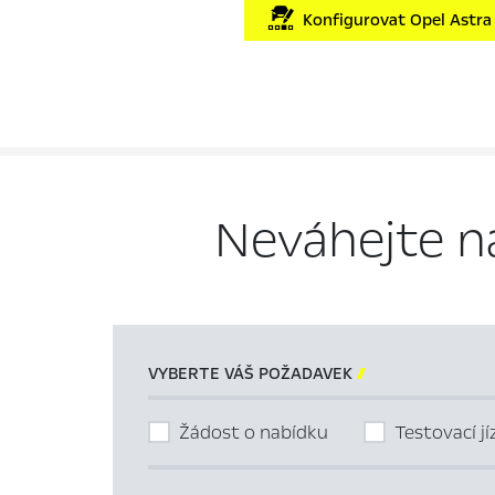
Konfigurovat Opel Astra
Neváhejte n
VYBERTE VÁŠ POŽADAVEK

Žádost o nabídku
Testovací j