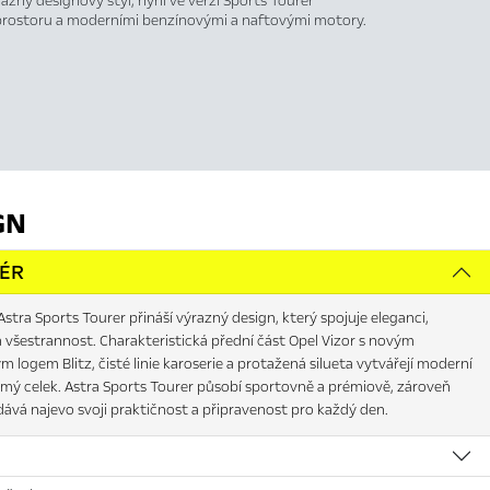
razný designový styl, nyní ve verzi Sports Tourer
 prostoru a moderními benzínovými a naftovými motory.
GN
IÉR
stra Sports Tourer přináší výrazný design, který spojuje eleganci,
 všestrannost. Charakteristická přední část Opel Vizor s novým
 logem Blitz, čisté linie karoserie a protažená silueta vytvářejí moderní
mý celek. Astra Sports Tourer působí sportovně a prémiově, zároveň
dává najevo svoji praktičnost a připravenost pro každý den.