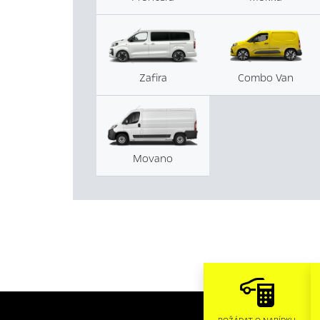
Zafira
Combo Van
Movano