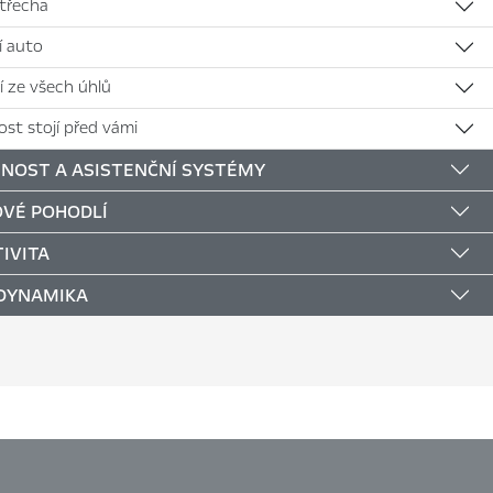
střecha
jí auto
í ze všech úhlů
st stojí před vámi
NOST A ASISTENČNÍ SYSTÉMY
VÉ POHODLÍ
IVITA
 DYNAMIKA