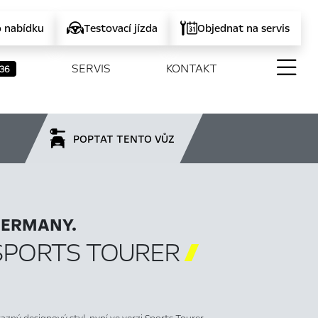
o nabídku
Testovací jízda
Objednat na servis
SERVIS
KONTAKT
36
POPTAT TENTO VŮZ
GERMANY.
SPORTS TOURER
