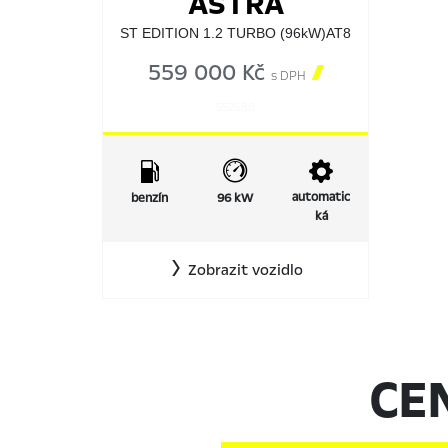
ASTRA
ST EDITION 1.2 TURBO (96kW)AT8
559 000 Kč

s DPH
552688
automatic
benzín
96 kW
ká
Zobrazit vozidlo
CE