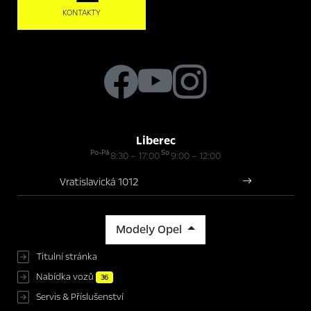
KONTAKTY
Liberec
Po-Pá
So
8:30 – 17:00
9:00 – 12:00
Vratislavická 1012
Modely Opel
Titulní stránka
Nabídka vozů
36
Servis & Příslušenství