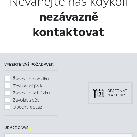
Neváhejte nás kdykoli
nezávazně
kontaktovat
VYBERTE VÁŠ POŽADAVEK

Žádost o nabídku
Testovací jízda
OBJEDNAT
Žádost o schůzku
NA SERVIS
Zavolat zpět
Obecný dotaz
ÚDAJE O VÁS
