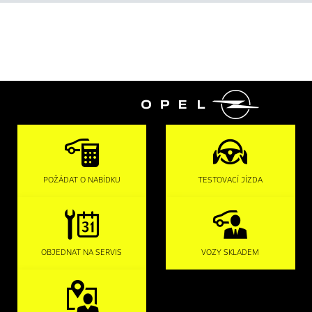

POŽÁDAT O NABÍDKU
TESTOVACÍ JÍZDA
OBJEDNAT NA SERVIS
VOZY SKLADEM