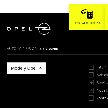

POŽÁDAT O NABÍDKU
AUTO KP PLUS OP s.r.o.
Liberec
Titulní
Modely Opel
Nabíd
Servis 
Novin
Konta