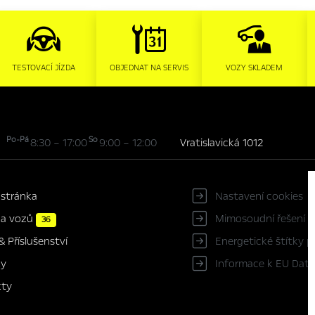
TESTOVACÍ JÍZDA
OBJEDNAT NA SERVIS
VOZY SKLADEM
Po-Pá
So
8:30 – 17:00
9:00 – 12:00
Vratislavická 1012
 stránka
Nastavení cookies
ka vozů
Mimosoudní řešení s
36
Energetické štítky 
& Příslušenství
Informace k EU Data
ky
kty