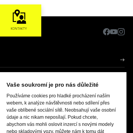
KONTAKTY
AUTO KP PLUS OP s.r.o.
Vaše soukromí je pro nás důležité
IČO: 10953281
porů
Používáme cookies pro hladké procházení naším
Realizace 2023
Comin.cz, s.r.o.
pneumatik
webem, k analýze návštěvnosti nebo sdílení přes
lead management GROWITO
vaše oblíbené sociální sítě. Neobsahují vaše osobní
 Act
údaje a nic nikam neposílají. Pokud chcete,
abychom vás mohli oslovit inzercí s novými modely
nebo skladovými vozy, můžete nám k tomu dát