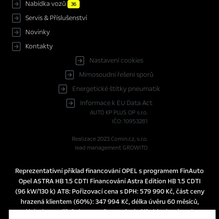
Nabídka vozů
36
Servis & Příslušenství
Novinky
Kontakty
Nastavení cookies
Mimosoudní řešení sporů
Energetické štítky pneumatik
Informace k EU Data Act
AUTO KP PLUS OP s.r.o.
IČO: 10953281
Realizace 2023
Comin.cz, s.r.o.
lead management GROWITO
Reprezentativní příklad financování OPEL s programem FinAuto
Opel ASTRA HB 1.5 CDTI Financování Astra Edition HB 1.5 CDTI
(96 kW/130 k) AT8: Pořizovací cena s DPH: 579 990 Kč, část ceny
hrazená klientem (60%): 347 994 Kč, délka úvěru 60 měsíců,
splátka bez pojištění 3.990 Kč, pevná výpůjční úroková sazba: