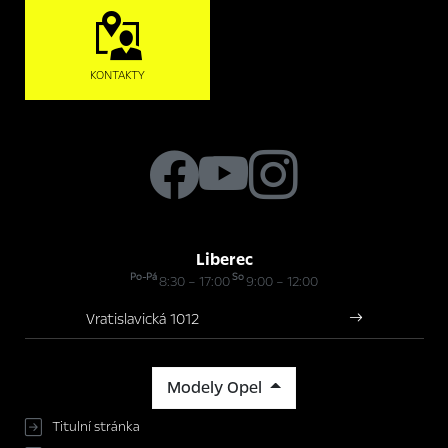
KONTAKTY
Liberec
Po-Pá
So
8:30 – 17:00
9:00 – 12:00
Vratislavická 1012
Modely Opel
Titulní stránka