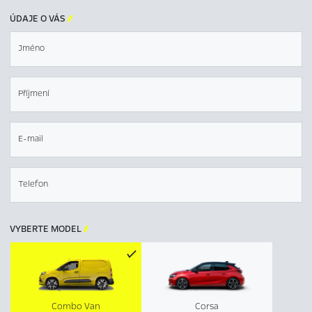
ÚDAJE O VÁS

Jméno
Příjmení
E-mail
Telefon
VYBERTE MODEL

Combo Van
Corsa