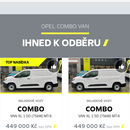
OPEL COMBO VAN
IHNED K ODBĚRU

TOP NABÍDKA
SKLADOVÉ VOZY
SKLADOVÉ VOZY
COMBO
COMBO
VAN XL 1.5D (75kW) MT-6
VAN XL 1.5D (75kW) MT-6
449 000 Kč

449 000 Kč

bez DPH
bez DPH