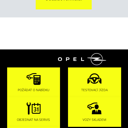

POŽÁDAT O NABÍDKU
TESTOVACÍ JÍZDA
OBJEDNAT NA SERVIS
VOZY SKLADEM