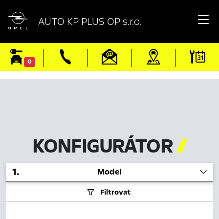

AUTO KP PLUS OP s.r.o.
0
KONFIGURÁTOR

1
.
Model
Filtrovat