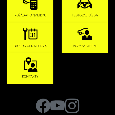
POŽÁDAT O NABÍDKU
TESTOVACÍ JÍZDA
OBJEDNAT NA SERVIS
VOZY SKLADEM
KONTAKTY