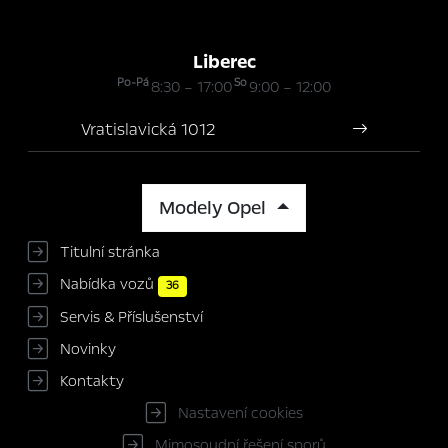
Liberec
Po-Pá
So
8:30 – 17:00
9:00 – 12:00
Vratislavická 1012
Modely Opel
Titulní stránka
Nabídka vozů
36
Servis & Příslušenství
Novinky
Kontakty
Nastavení cookies
Mimosoudní řešení sporů