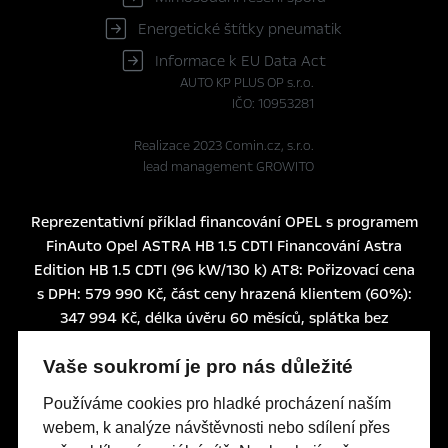
Energetické štítky pneumatik
Informace k EU Data Act
AUTO KP PLUS OP s.r.o.
IČO: 10953281
Realizace 2023
Comin.cz, s.r.o.
lead management GROWITO
Reprezentativní příklad financování OPEL s programem
FinAuto Opel ASTRA HB 1.5 CDTI Financování Astra
Edition HB 1.5 CDTI (96 kW/130 k) AT8: Pořizovací cena
s DPH: 579 990 Kč, část ceny hrazená klientem (60%):
347 994 Kč, délka úvěru 60 měsíců, splátka bez
pojištění 3.990 Kč, pevná výpůjční úroková sazba: 1,24%
p.a., nabídka je určena pro fyzické osoby podnikatele a
Vaše soukromí je pro nás důležité
právnické osoby a platí do 30. 6. 2026 nebo do
Používáme cookies pro hladké procházení naším
odvolání.
webem, k analýze návštěvnosti nebo sdílení přes
Tato nabídka je pouze indikativní, není návrhem na