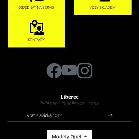
OBJEDNAT NA SERVIS
VOZY SKLADEM
KONTAKTY
Liberec
Po-Pá
So
8:30 – 17:00
9:00 – 12:00
Vratislavická 1012
Modely Opel