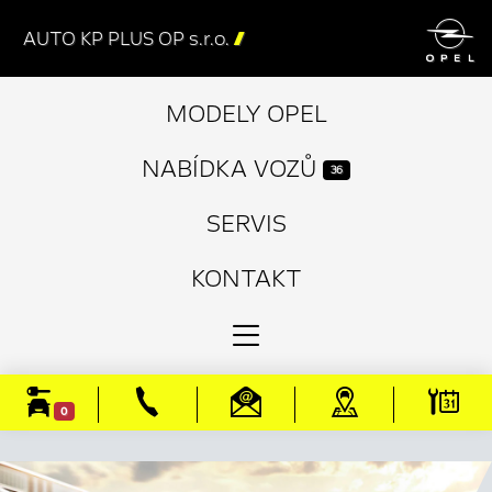

AUTO KP PLUS OP s.r.o.

MODELY OPEL
NABÍDKA VOZŮ
36
SERVIS
KONTAKT
0