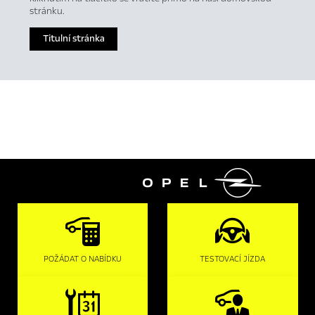
stránku.
Titulní stránka

POŽÁDAT O NABÍDKU
TESTOVACÍ JÍZDA