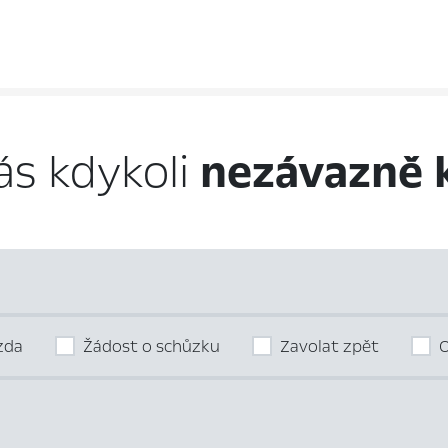
ás kdykoli
nezávazně 
ízda
Žádost o schůzku
Zavolat zpět
O