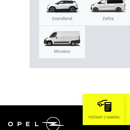
Grandland
Zafira
Movano

POŽÁDAT O NABÍDKU