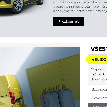
optimalizovaného pracovního proces
a bezemisní jízdou je ideální pro měst
a se dvěma velikostmi baterií pro do
Prozkoumat
VŠES
VELIKO
Přizpůsobte
v různých 
skutečně us
Boční po
Typy karo