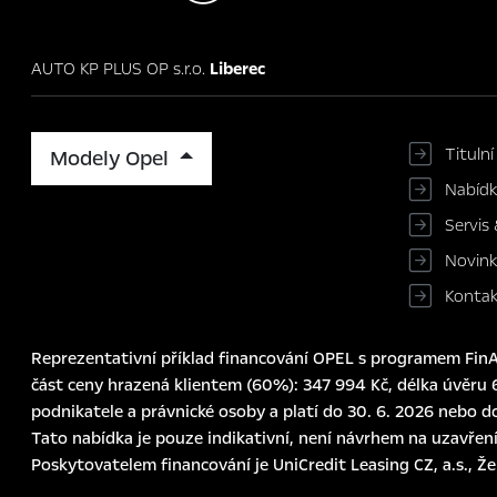
AUTO KP PLUS OP s.r.o.
Liberec
Titulní
Modely Opel
Nabíd
Servis 
Novin
Konta
Reprezentativní příklad financování OPEL s programem FinAu
část ceny hrazená klientem (60%): 347 994 Kč, délka úvěru 6
podnikatele a právnické osoby a platí do 30. 6. 2026 nebo d
Tato nabídka je pouze indikativní, není návrhem na uzavření
Poskytovatelem financování je UniCredit Leasing CZ, a.s., Ž