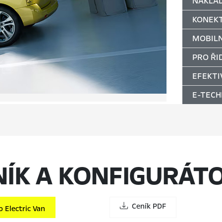
NÁKLA
KONEKT
MOBILN
PRO ŘI
EFEKTI
E-TECH
NÍK A KONFIGURÁT
Ceník PDF
 Electric Van