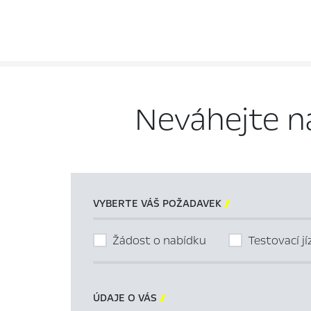
Neváhejte n
VYBERTE VÁŠ POŽADAVEK

Žádost o nabídku
Testovací j
ÚDAJE O VÁS
