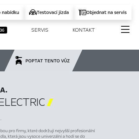
o nabídku
Testovací jízda
Objednat na servis
SERVIS
KONTAKT
36
POPTAT TENTO VŮZ
A.
ELECTRIC

.
bou pro firmy, které dodržují nejvyšší profesionální
dla, která jsou vysoce univerzální a hodí se do