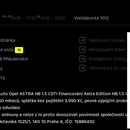
Po-Pá
So
8:30 – 17:00
9:00 – 12:00
Vratislavická 1012
 stránka
Nastavení cookies
ka vozů
Mimosoudní řešení s
36
Energetické štítky 
& Příslušenství
Informace k EU Data
ky
kty
to Opel ASTRA HB 1.5 CDTI Financování Astra Edition HB 1.5 CD
0 měsíců, splátka bez pojištění 3.990 Kč, pevná výpůjční úroková
o odvolání.
 smlouvy a nelze z ní proto dovozovat povinnost společnosti usk
eletavská 1525/1, 140 10 Praha 4, IČO: 15886492