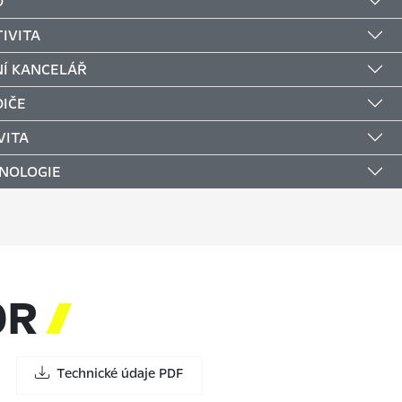
D
IVITA
Í KANCELÁŘ
DIČE
VITA
NOLOGIE
OR

Technické údaje PDF