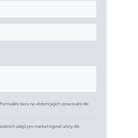
formuláře beru na vědomí jejich zpracování dle
sobních údajů pro marketingové účely dle