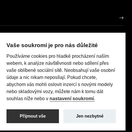
AUTO KP PLUS OP s.r.o.
IČO: 10953281
Vaše soukromí je pro nás důležité
porů
Používáme cookies pro hladké procházení naším
Realizace 2023
Comin.cz, s.r.o.
pneumatik
lead management GROWITO
webem, k analýze návštěvnosti nebo sdílení přes
 Act
vaše oblíbené sociální sítě. Neobsahují vaše osobní
údaje a nic nikam neposílají. Pokud chcete,
abychom vás mohli oslovit inzercí s novými modely
nebo skladovými vozy, můžete nám k tomu dát
TI (96 kW/130 k) AT8: Pořizovací cena s DPH: 579 990 Kč,
souhlas níže nebo v
nastavení soukromí.
 sazba: 1,24% p.a., nabídka je určena pro fyzické osoby
utečnit jakékoliv transakce.
Přijmout vše
Jen nezbytné