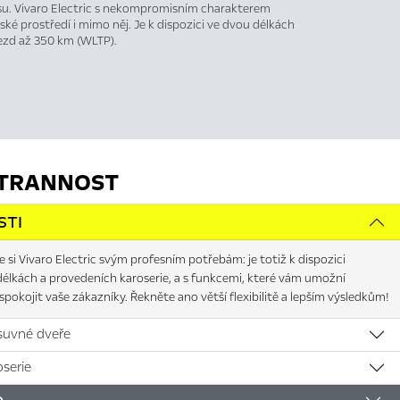
u. Vivaro Electric s nekompromisním charakterem
ské prostředí i mimo něj. Je k dispozici ve dvou délkách
jezd až 350 km (WLTP).
TRANNOST
STI
 si Vivaro Electric svým profesním potřebám: je totiž k dispozici
délkách a provedeních karoserie, a s funkcemi, které vám umožní
pokojit vaše zákazníky. Řekněte ano větší flexibilitě a lepším výsledkům!
suvné dveře
serie