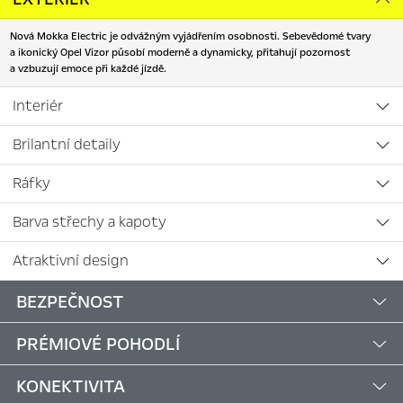
Nová Mokka Electric je odvážným vyjádřením osobnosti. Sebevědomé tvary
a ikonický Opel Vizor působí moderně a dynamicky, přitahují pozornost
a vzbuzují emoce při každé jízdě.
Interiér
Brilantní detaily
Ráfky
Barva střechy a kapoty
Atraktivní design
BEZPEČNOST
PRÉMIOVÉ POHODLÍ
KONEKTIVITA