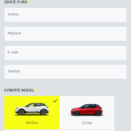
ÚDAJE O VÁS

Jméno
Příjmení
E-mail
Telefon
VYBERTE MODEL

Mokka
Corsa