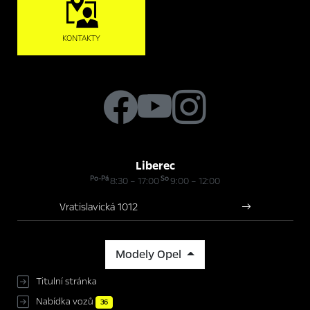
KONTAKTY
Liberec
Po-Pá
So
8:30 – 17:00
9:00 – 12:00
Vratislavická 1012
Modely Opel
Titulní stránka
Nabídka vozů
36