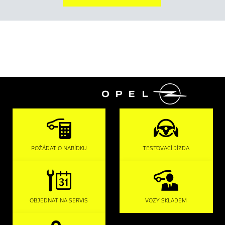

POŽÁDAT O NABÍDKU
TESTOVACÍ JÍZDA
OBJEDNAT NA SERVIS
VOZY SKLADEM